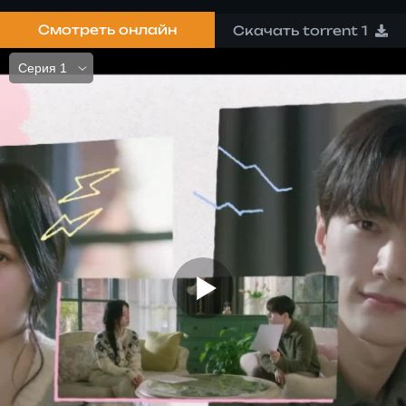
учатся воспринимать друг друга со всеми
Смотреть онлайн
Скачать torrent 1
достоинствами и недостатками.