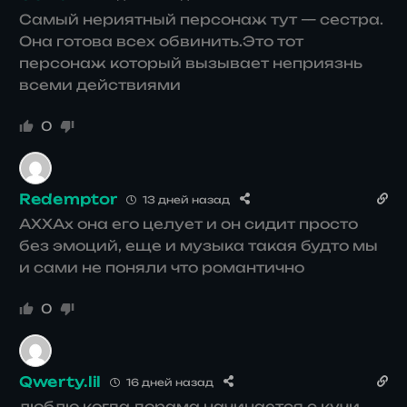
Самый нериятный персонаж тут — сестра.
Она готова всех обвинить.Это тот
персонаж который вызывает неприязнь
всеми действиями
0
Redemptor
13 дней назад
АХХАх она его целует и он сидит просто
без эмоций, еще и музыка такая будто мы
и сами не поняли что романтично
0
Qwerty.lil
16 дней назад
люблю когда дорама начинается с кучи