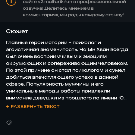
сайте v2.malfurik.fun в профессиональной
озвучке! Делитесь мнением в
комментариях, мы рады каждому отзыву!
Сюжет
Главные герои истории – психолог и
эгоистичная знаменитость. Ча Ын Хван всегда
был очень восприимчивым к эмоциям
окружающих и сопереживающим человеком.
По этой причине он стал психологом и сумел
добиться впечатляющего успеха в данной
сфере. Популярность мужчины и его
уникальные методы работы привлекли
внимание девушки из прошлого по имени Ю
Джи Ан, которая сейчас является
РАЗВЕРНУТЬ ТЕКСТ
знаменитостью. Дама вносит изменения в
размеренный быть Ча Ын Хвана и в его
эмоциональное состояние. По мере
раскрытия сюжета герои сближаются и