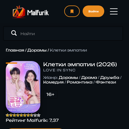
Войти
Главная
/
Дорамы
/
Клетки эмпатии
Клетки эмпатии (2026)
LOVE IN SYNC
Жанр:
Дорамы
/
Драма
/
Дружба
/
Комедия
/
Романтика
/
Фэнтези
16+
Рейтинг Malfurik:
7,37