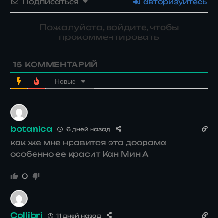
Подписаться
авторизуйтесь
Пожалуйста, войдите, чтобы
прокомментировать
15
КОММЕНТАРИЙ
Новые
botanica
6 дней назад
как же мне нравится эта доорама
особенно ее красит
Кан Мин А
0
Collibri
11 дней назад