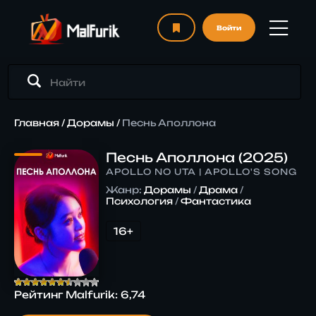
Войти
Главная
/
Дорамы
/
Песнь Аполлона
Песнь Аполлона (2025)
APOLLO NO UTA | APOLLO'S SONG
Жанр:
Дорамы
/
Драма
/
Психология
/
Фантастика
16+
Рейтинг Malfurik:
6,74