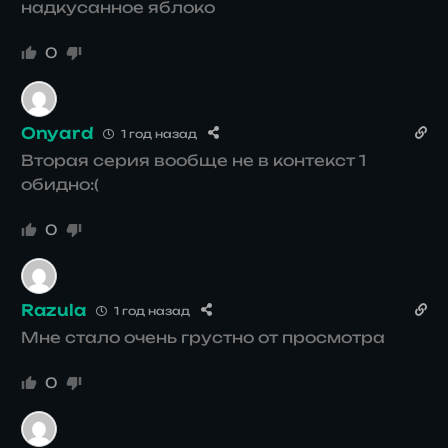
надкусанное яблоко
0
Onyard
1 год назад
Вторая серия вообще не в контекст 1
обидно:(
0
Razula
1 год назад
Мне стало очень грустно от просмотра
0