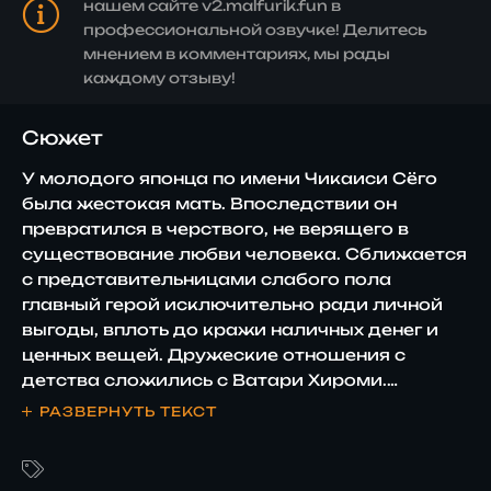
нашем сайте v2.malfurik.fun в
профессиональной озвучке! Делитесь
мнением в комментариях, мы рады
каждому отзыву!
Сюжет
У молодого японца по имени Чикаиси Сёго
была жестокая мать. Впоследствии он
превратился в черствого, не верящего в
существование любви человека. Сближается
с представительницами слабого пола
главный герой исключительно ради личной
выгоды, вплоть до кражи наличных денег и
ценных вещей. Дружеские отношения с
детства сложились с Ватари Хироми.
Однажды Чикаиси узнает, что последняя
РАЗВЕРНУТЬ ТЕКСТ
испытывает к нему романтические чувства и
совершает действия, которые провоцируют
гибель девушки. Могущественная богиня