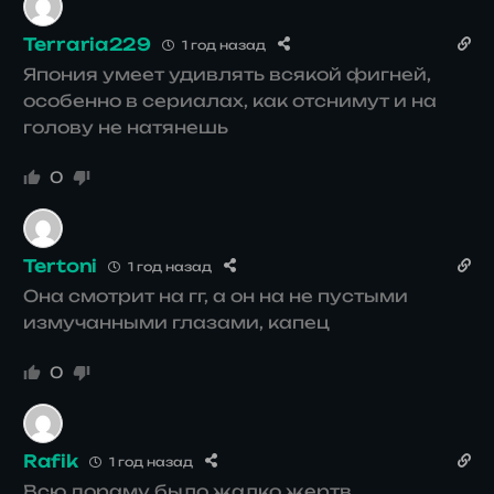
Terraria229
1 год назад
Япония умеет удивлять всякой фигней,
особенно в сериалах, как отснимут и на
голову не натянешь
0
Tertoni
1 год назад
Она смотрит на гг, а он на не пустыми
измучанными глазами, капец
0
Rafik
1 год назад
Всю дораму было жалко жертв