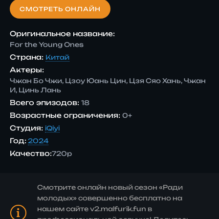
СМОТРЕТЬ ОНЛАЙН
Оригинальное название:
For the Young Ones
Страна:
Китай
Актеры:
Чжан Бо Чжи, Цзоу Юань Цин, Цзя Сяо Хань, Чжан
И, Цинь Лань
Всего эпизодов:
18
Возрастные ограничения:
0+
Студия:
iQiyi
Год:
2024
Качество:
720p
Смотрите онлайн новый сезон «Ради
молодых» совершенно бесплатно на
нашем сайте v2.malfurik.fun в