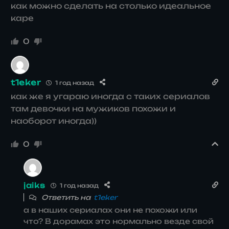
как можно сделать на столько идеальное
каре
0
t1eker
1 год назад
как же я угараю иногда с таких сериалов
там девочки на мужиков похожи и
наоборот иногда))
0
jaiks
1 год назад
Ответить на
t1eker
а в наших сериалах они не похожи или
что? В дорамах это нормально везде свой