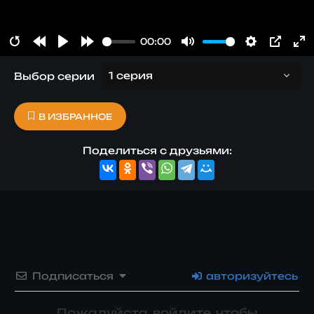
00:00
RESTART
REWIND 1S
PLAY
FORWARD 1S
MUTE
SETTINGS
PIP
E
Выбор серии
В ИЗБРАННОЕ
Поделиться с друзьями:
Подписаться
авторизуйтесь
Пожалуйста, войдите, чтобы