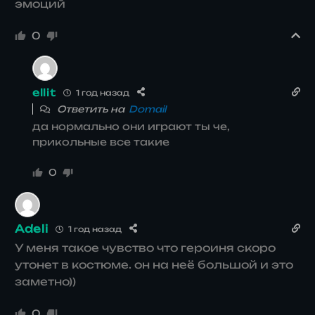
эмоций
0
ellit
1 год назад
Ответить на
Domail
да нормально они играют ты че,
прикольные все такие
0
Adeli
1 год назад
У меня такое чувство что героиня скоро
утонет в костюме. он на неё большой и это
заметно))
0