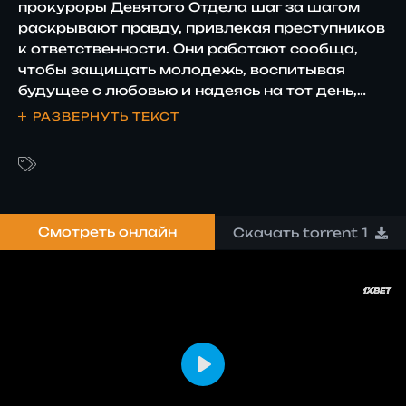
прокуроры Девятого Отдела шаг за шагом
раскрывают правду, привлекая преступников
к ответственности. Они работают сообща,
чтобы защищать молодежь, воспитывая
будущее с любовью и надеясь на тот день,
когда больше не останется дел для
РАЗВЕРНУТЬ ТЕКСТ
рассмотрения.
Смотреть онлайн
Скачать torrent 1
PLAY