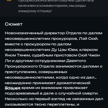
профессиональной озвучке! Делитесь
мнением в комментариях, мы рады
каждому отзыву!
Сюжет
Новоназначенный директор Отдела по делам
несовершеннолетних прокуроров, Лэй Сюй,
вместе с прокурором по делам
несовершеннолетних Ду Цзы Юем, клерком
Яном Тянем, судебным приставом Сюй Чжан
Ли и другими сотрудниками Девятого
Прокурорского Отдела занимаются делами о
преступлениях, совершенных
несовершеннолетними, когда одно из дел
неожиданно принимает драматический
В то же время их внимание привлекает
оборот.
подозреваемый в деле о случайной смерти.
Несколько на первый взгляд не связанных дел
оказываются тесно переплетены, и