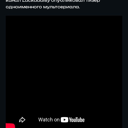
канал
Lackadaisy
опубликовал тизер
одноименного мультсериала.