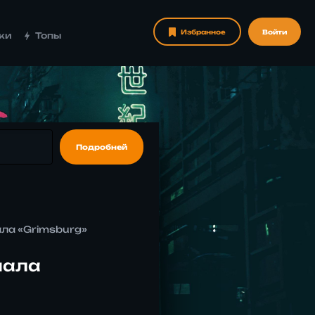
Избранное
Войти
ки
Топы
Подробней
ала «Grimsburg»
иала