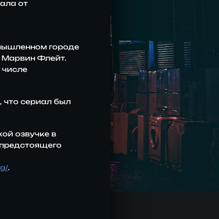
ала от
мышленном городе
в Марвин Флейт.
 числе
, что сериал был
кой озвучке в
 предстоящего
g/
.