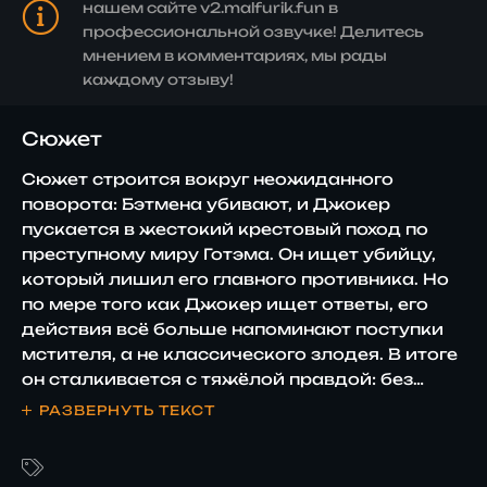
нашем сайте v2.malfurik.fun в
профессиональной озвучке! Делитесь
мнением в комментариях, мы рады
каждому отзыву!
Сюжет
Сюжет строится вокруг неожиданного
поворота: Бэтмена убивают, и Джокер
пускается в жестокий крестовый поход по
преступному миру Готэма. Он ищет убийцу,
который лишил его главного противника. Но
по мере того как Джокер ищет ответы, его
действия всё больше напоминают поступки
мстителя, а не классического злодея. В итоге
он сталкивается с тяжёлой правдой: без
Бэтмена он больше не понимает, кто он такой
РАЗВЕРНУТЬ ТЕКСТ
на самом деле.