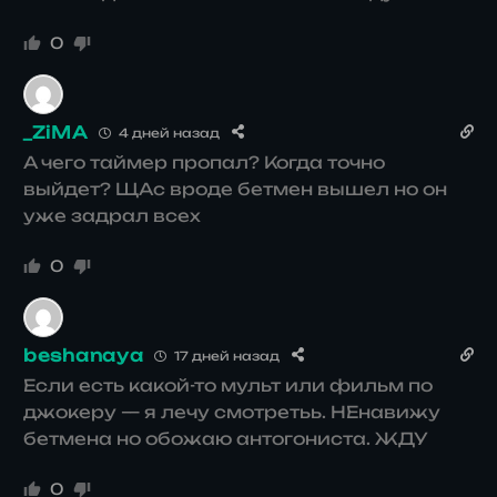
0
_ZiMA
4 дней назад
А чего таймер пропал? Когда точно
выйдет? ЩАс вроде бетмен вышел но он
уже задрал всех
0
beshanaya
17 дней назад
Если есть какой-то мульт или фильм по
джокеру — я лечу смотретьь. НЕнавижу
бетмена но обожаю антогониста. ЖДУ
0