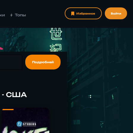
Избранное
Войти
ки
Топы
Подробней
 - США