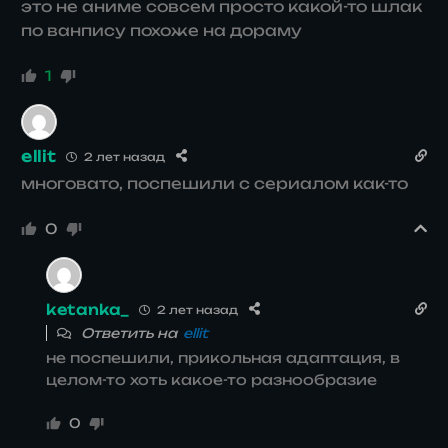
это не аниме совсем просто какой-то шлак
по ванпису похоже на дораму
1
ellit
2 лет назад
многовато, поспешили с сериалом как-то
0
ketanka_
2 лет назад
Ответить на
ellit
не поспешили, прикольная адаптация, в
целом-то хоть какое-то разнообразие
0