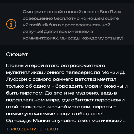
Смотрите онлайн новый сезон «Ван Пис»
совершенно бесплатно на нашем сайте
v2.malfurik.fun в профессиональной
озвучке! Делитесь мнением в
комментариях, мы рады каждому отзыву!
Сюжет
Главный герой этого остросюжетного
мультипликационного телесериала Манки Д.
Луффи с самого раннего детства мечтал
только об одном – бороздить моря и океаны и
быть пиратом. Да это и не мудрено, ведь в
параллельном мире, где обитают персонажи
этой приключенческой истории, пираты –
самые уважаемые люди в обществе!
Однажды Манки случайно съел магический
плод под названием «резина», и с этого
РАЗВЕРНУТЬ ТЕКСТ