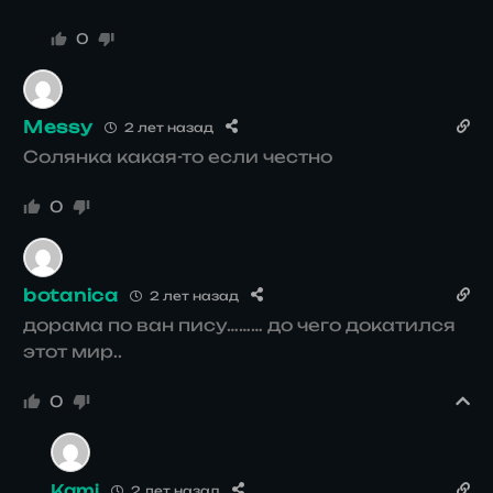
0
Messy
2 лет назад
Солянка какая-то если честно
0
botanica
2 лет назад
дорама по ван пису……… до чего докатился
этот мир..
0
Kami
2 лет назад