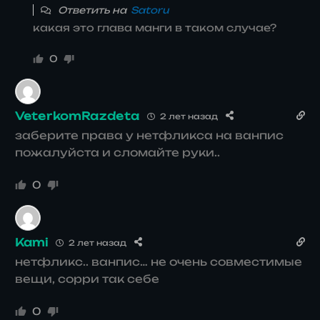
Ответить на
Satoru
какая это глава манги в таком случае?
0
VeterkomRazdeta
2 лет назад
заберите права у нетфликса на ванпис
пожалуйста и сломайте руки..
0
Kami
2 лет назад
нетфликс.. ванпис… не очень совместимые
вещи, сорри так себе
0