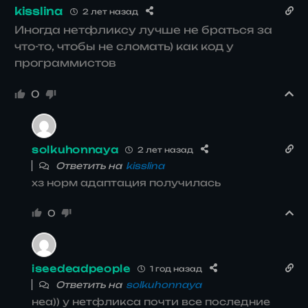
kisslina
2 лет назад
Иногда нетфликсу лучше не браться за
что-то, чтобы не сломать) как код у
программистов
0
solkuhonnaya
2 лет назад
Ответить на
kisslina
хз норм адаптация получилась
0
iseedeadpeople
1 год назад
Ответить на
solkuhonnaya
неа)) у нетфликса почти все последние