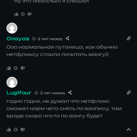
Ну это насколько я слышал
0
Onayas
2 лет назад
Ооо нормальная путаница, как обычно
нетфликсу стоило почитать мангу))
0
Lugifour
2 лет назад
годно годно, не думал что нетфликс
сможет норм чето снять по ванпису, там
вроде скоро что-то по аангу будет
0