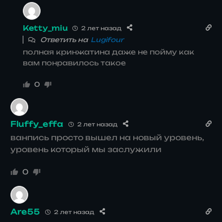
Ketty_miu
2 лет назад
Ответить на
Lugifour
полная кринжатина даже не пойму как
вам понравилось такое
0
Fluffy_effa
2 лет назад
ванпись просто вышел на новый уровень,
уровень который мы заслужили
0
Are55
2 лет назад