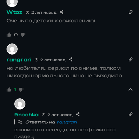
Wtoz
2 лет назад
Очень по детски к сожалению)
0
rangrari
2 лет назад
на любителя.. сериал по аниме, толком
никогда нормального ничо не выходило
1
9nochka
2 лет назад
Ответить на
rangrari
ванпис это легенда, но нетфликс это
пиздец