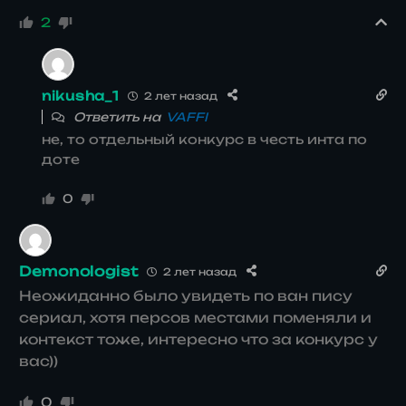
2
nikusha_1
2 лет назад
Ответить на
VAFFI
не, то отдельный конкурс в честь инта по
доте
0
Demonologist
2 лет назад
Неожиданно было увидеть по ван пису
сериал, хотя персов местами поменяли и
контекст тоже, интересно что за конкурс у
вас))
0