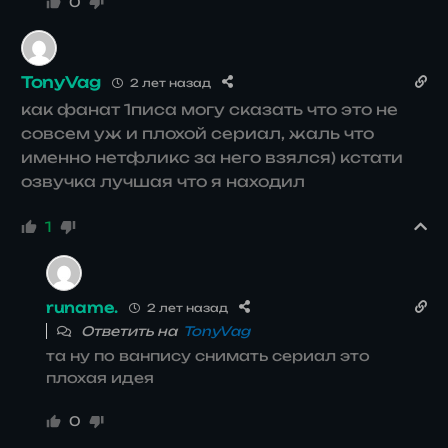
0
TonyVag
2 лет назад
как фанат 1писа могу сказать что это не
совсем уж и плохой сериал, жаль что
именно нетфликс за него взялся) кстати
озвучка лучшая что я находил
1
runame.
2 лет назад
Ответить на
TonyVag
та ну по ванпису снимать сериал это
плохая идея
0