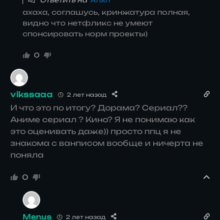
Ответить на
Ankh
ахаха, соглашусь, кринжатура полная,
видно что нетфликс не умеют
спонсировать норм проекты)
0
vikssaaa
2 лет назад
И что это по итогу? Дорама? Сериал??
Аниме сериал ? Кино? Я не понимаю как
это оценивать даже)) просто ппц я не
знакома с ванписом вообще и ничерта не
поняла
0
Menus
2 лет назад