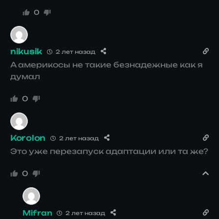
0
nikusik
2 лет назад
А америкосы не такие безнадежные как я
думал
0
Korolon
2 лет назад
Это уже перезапуск адаптации или та же?
0
Mifran
2 лет назад