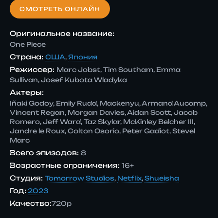
СМОТРЕТЬ ОНЛАЙН
Оригинальное название:
One Piece
Страна:
США
,
Япония
Режиссер:
Marc Jobst, Tim Southam, Emma
Sullivan, Josef Kubota Wladyka
Актеры:
Iñaki Godoy, Emily Rudd, Mackenyu, Armand Aucamp,
Vincent Regan, Morgan Davies, Aidan Scott, Jacob
Romero, Jeff Ward, Taz Skylar, McKinley Belcher III,
Jandre le Roux, Colton Osorio, Peter Gadiot, Stevel
Marc
Всего эпизодов:
8
Возрастные ограничения:
16+
Студия:
Tomorrow Studios
,
Netflix
,
Shueisha
Год:
2023
Качество:
720p