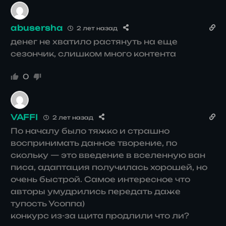
abusersha
2 лет назад
денег не хватило растянуть на еще
сезончик, слишком много контента
0
VAFFI
2 лет назад
По началу было тяжко и страшно
воспринимать данное творение, по
скольку — это введение в вселенную ван
писа, адаптация получилась хорошей, но
очень быстрой. Самое интересное что
авторы умудрились передать даже
тупость Усоппа)
конкурс из-за щита продлили что ли?